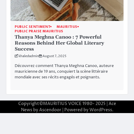
PUBLIC SENTIMENT
MAURITIUS
PUBLIC PRAISE MAURITIUS
Thanya Meghna Canoo : 7 Powerful
Reasons Behind Her Global Literary
Success
khaledadmin
August 7, 2025
Découvrez comment Thanya Meghna Canoo, auteure
mauricienne de 19 ans, conquiert la scène littéraire
mondiale avec ses récits engagés et poignants.
Copyright©MAURITIUS VOICE 1980- 2025 | Ace
News by
Ascendoor
| Powered by
WordPress
.