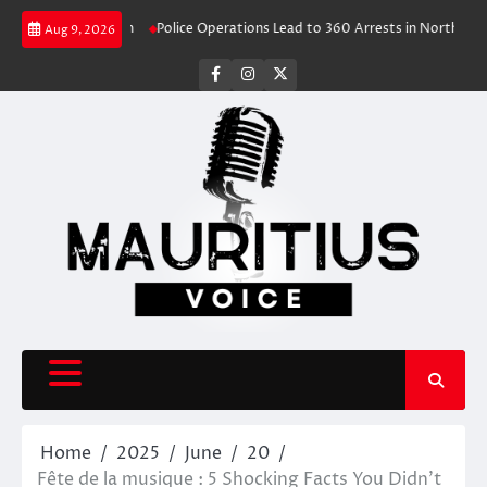
Skip
Travel Rush
Police Operations Lead to 360 Arrests in Northern Cape Fes
Aug 9, 2026
to
content
facebook
instagram
X
Home
2025
June
20
Fête de la musique : 5 Shocking Facts You Didn’t