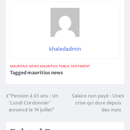
khaledadmin
MAURITIUS
NEWS MAURITIUS
PUBLIC SENTIMENT
Tagged
mauritius news
“Pension à 65 ans : Un
Salaire non payé : Une
Post
‘Lundi Cordonnier’
crise qui dure depuis
navigation
annoncé le 14 juillet”
des mois