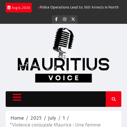
Skip
Travel Rush
Police Operations Lead to 360 Arrests in Northern Cape Fes
Aug 6, 2026
to
content
facebook
instagram
X
Home
2025
July
1
“Violence conjugale Maurice : Une femme