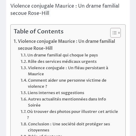
Violence conjugale Maurice : Un drame familial
secoue Rose-Hill
Table of Contents
Violence conjugale Maurice : Un drame familial
secoue Rose-Hill
Un drame familial qui choque le pays
Rôle des services médicaux urgents
Violence conjugale : Un fléau persistant à
Maurice
Comment aider une personne victime de
violence ?
Liens internes et suggestions
Autres actualités mentionnées dans Info
Soirée
Où trouver des photos pour illustrer cet article
?
Conclusion : Une société doit protéger ses
citoyennes