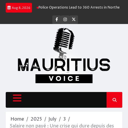
Skip
ravel Rush
Police Operations Lead to 360 Arrests in Northern Cape Fest
Aug 8, 2026
to
content
facebook
instagram
X
Home
2025
July
3
Salaire non payé : Une crise qui dure depuis des