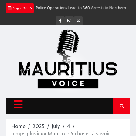
Skip
l Rush
Police Operations Lead to 360 Arrests in Northern Cape Festive 
Aug 7, 2026
to
content
facebook
instagram
X
Home
2025
July
4
Temps pluvieux Maurice : 5 choses à savoir