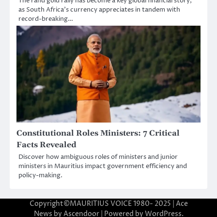
The rand gold rally has become a key global financial story,
as South Africa’s currency appreciates in tandem with
record-breaking…
Constitutional Roles Ministers: 7 Critical
Facts Revealed
Discover how ambiguous roles of ministers and junior
ministers in Mauritius impact government efficiency and
policy-making.
Copyright©MAURITIUS VOICE 1980- 2025 | Ace
News by
Ascendoor
| Powered by
WordPress
.