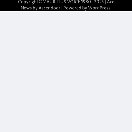
Copyright©MAURITIUS VOICE 1980- 2025 | Ace
News by
Ascendoor
| Powered by
WordPress
.