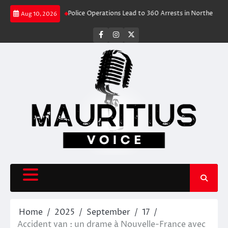
Skip
ravel Rush
Police Operations Lead to 360 Arrests in Northern Cape Festi
Aug 10, 2026
to
content
facebook
instagram
X
Home
2025
September
17
Accident van : un drame à Nouvelle-France avec