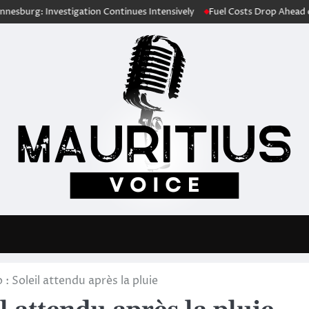
stigation Continues Intensively
Fuel Costs Drop Ahead of Festive Sea
: Soleil attendu après la pluie