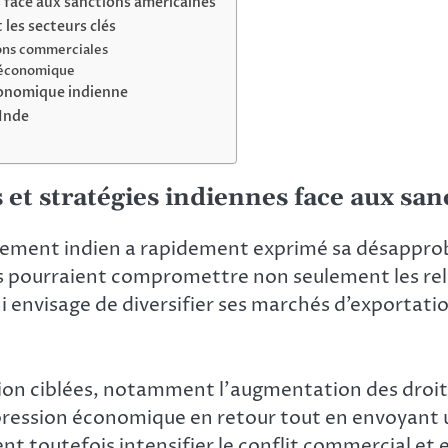
s face aux sanctions américaines
 les secteurs clés
ions commerciales
n économique
économique indienne
-Inde
et stratégies indiennes face aux sa
nement indien a rapidement exprimé sa désapproba
pourraient compromettre non seulement les relatio
envisage de diversifier ses marchés d’exportati
sion ciblées, notamment l’augmentation des droit
pression économique en retour tout en envoyant u
t toutefois intensifier le conflit commercial et e