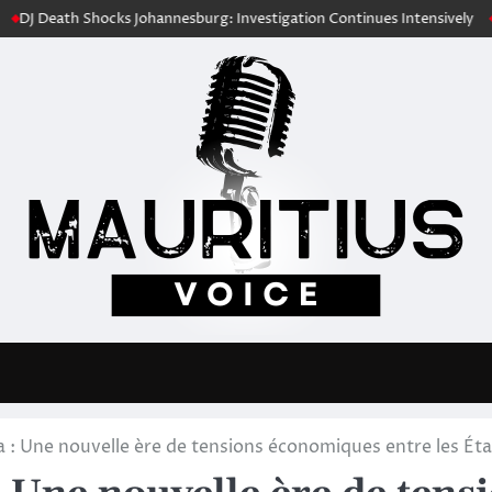
ocks Johannesburg: Investigation Continues Intensively
Fuel Costs Dr
 : Une nouvelle ère de tensions économiques entre les État