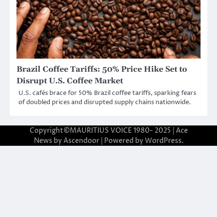
Brazil Coffee Tariffs: 50% Price Hike Set to
Disrupt U.S. Coffee Market
U.S. cafés brace for 50% Brazil coffee tariffs, sparking fears
of doubled prices and disrupted supply chains nationwide.
Copyright©MAURITIUS VOICE 1980- 2025 | Ace
News by
Ascendoor
| Powered by
WordPress
.