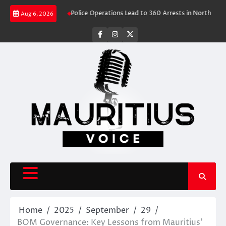
Skip
Travel Rush
Police Operations Lead to 360 Arrests in Northern Cape Fest
Aug 6, 2026
to
content
facebook
instagram
X
Home
2025
September
29
BOM Governance: Key Lessons from Mauritius’