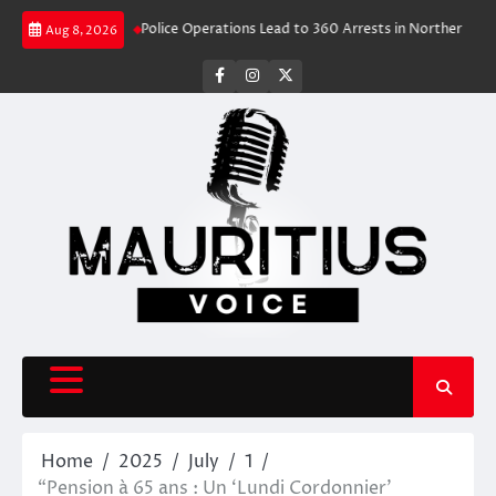
Skip
ravel Rush
Police Operations Lead to 360 Arrests in Northern Cape Fest
Aug 8, 2026
to
content
facebook
instagram
X
Home
2025
July
1
“Pension à 65 ans : Un ‘Lundi Cordonnier’