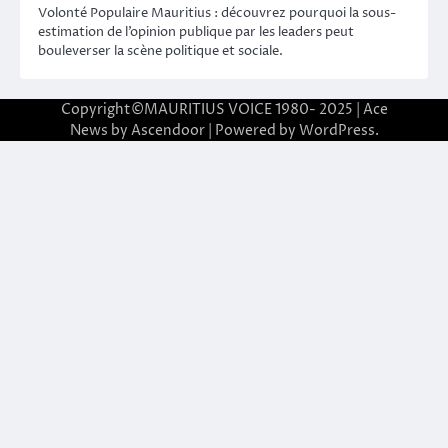
Volonté Populaire Mauritius : découvrez pourquoi la sous-
estimation de l’opinion publique par les leaders peut
bouleverser la scène politique et sociale.
Copyright©MAURITIUS VOICE 1980- 2025 | Ace
News by
Ascendoor
| Powered by
WordPress
.