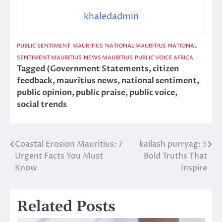
khaledadmin
PUBLIC SENTIMENT
MAURITIUS
NATIONAL MAURITIUS
NATIONAL
SENTIMENT MAURITIUS
NEWS MAURITIUS
PUBLIC VOICE AFRICA
Tagged
(Government Statements
,
citizen
feedback
,
mauritius news
,
national sentiment
,
public opinion
,
public praise
,
public voice
,
social trends
Coastal Erosion Mauritius: 7
kailash purryag: 5
Post
Urgent Facts You Must
Bold Truths That
navigation
Know
Inspire
Related Posts