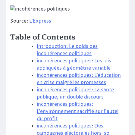
Source:
L’Express
Table of Contents
Introduction: Le poids des
incohérences politiques
incohérences politiques: Les lois
appliquées à géométrie variable
incohérences politiques: L’éducation
en crise malgré les promesses
incohérences politiques: La santé
publique, un double discours
incohérences politiques:
L’environnement sacrifié sur l’autel
du profit
incohérences politiques: Des
campagnes électorales hors-sol